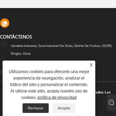
CONTÁCTENOS
Carretera Industrial, Zona Industrial Fan Shidu, Distrito De Yinzhou, 315195,
Ningbo, China
+86-574-88486629
X
Utilizamos cookies para ofrecerle una mejor
Info@dyfab-Industry.com
experiencia de navegación, analizar el
tráfico del sitio y personalizar el contenido.
Al utilizar este sitio, acepta nuestro uso de
Copyright © 2024 Ningbo Dyfab Industry Co., Ltd. Todos Los
cookies.
política de privacidad
Derechos Reservados.
Rechazar
Aceptar
Links
Sitemap
RSS
XML
Política De Privacidad