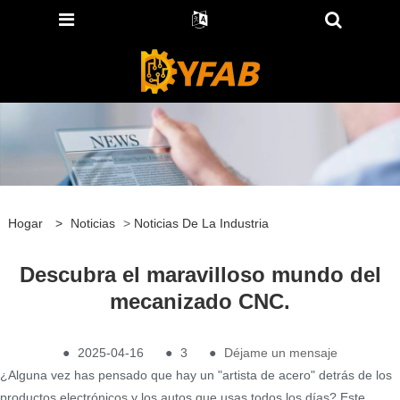
Hogar
>
Noticias
>
Noticias De La Industria
Descubra el maravilloso mundo del
mecanizado CNC.
●
2025-04-16
●
3
●
Déjame un mensaje
¿Alguna vez has pensado que hay un "artista de acero" detrás de los
productos electrónicos y los autos que usas todos los días? Este