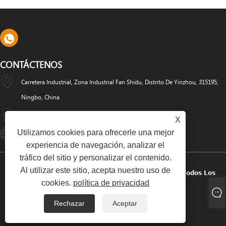
CONTÁCTENOS
Carretera Industrial, Zona Industrial Fan Shidu, Distrito De Yinzhou, 315195,
Ningbo, China
+86-574-88486629
X
Utilizamos cookies para ofrecerle una mejor
Info@dyfab-Industry.com
experiencia de navegación, analizar el
tráfico del sitio y personalizar el contenido.
Al utilizar este sitio, acepta nuestro uso de
Copyright © 2024 Ningbo Dyfab Industry Co., Ltd. Todos Los
cookies.
política de privacidad
Derechos Reservados.
Rechazar
Aceptar
Links
Sitemap
RSS
XML
Política De Privacidad