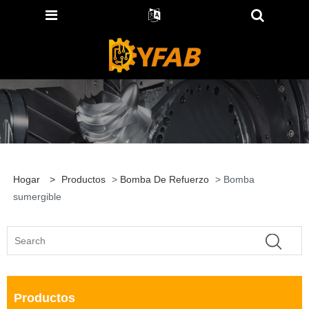
Hogar
>
Productos
>
Bomba De Refuerzo
> Bomba
sumergible
Productos