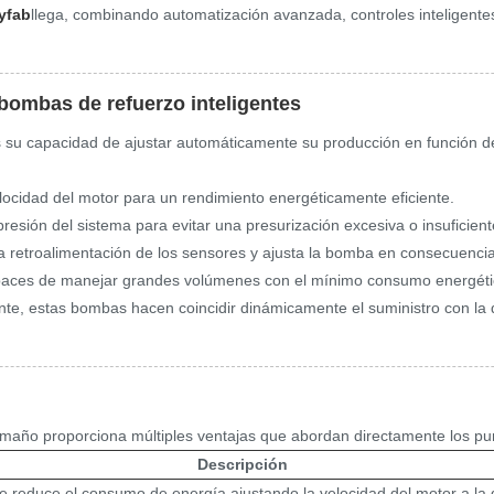
yfab
llega, combinando automatización avanzada, controles inteligente
bombas de refuerzo inteligentes
 su capacidad de ajustar automáticamente su producción en función de 
locidad del motor para un rendimiento energéticamente eficiente.
esión del sistema para evitar una presurización excesiva o insuficient
la retroalimentación de los sensores y ajusta la bomba en consecuencia
paces de manejar grandes volúmenes con el mínimo consumo energéti
igente, estas bombas hacen coincidir dinámicamente el suministro con l
maño proporciona múltiples ventajas que abordan directamente los punt
Descripción
ble reduce el consumo de energía ajustando la velocidad del motor a la