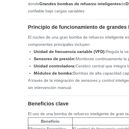
donde
Grandes bombas de refuerzo inteligentes
de
D
confiable bajo cargas variables.
Principio de funcionamiento de grandes 
El núcleo de una gran bomba de refuerzo inteligente es
componentes principales incluyen:
Unidad de frecuencia variable (VFD):
Regula la ve
Sensores de presión:
Monitoree continuamente la pr
Unidad controladora:
Cerebro central que integra 
Módulos de bomba:
Bombas de alta capacidad ca
A través de la integración de sensores y control intel
sin intervención manual.
Beneficios clave
El uso de una bomba de refuerzo inteligente de gran ta
Beneficio
Eficiencia Energética
El control de frecuencia varia