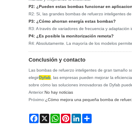
P2: ¿Pueden estas bombas funcionar en aplicacione
R2: Sí, las grandes bombas de refuerzo inteligentes de
P3: ¿Cómo ahorran energía estas bombas?
R3: A través de variadores de frecuencia y adaptación i
P4: ¿Es posible la monitorización remota?
R4: Absolutamente. La mayoría de los modelos permiten 
Conclusión y contacto
Las bombas de refuerzo inteligentes de gran tamaño son 
elegir
Dyfab
, las empresas pueden mejorar la eficiencia
sobre cómo las soluciones innovadoras de Dyfab puede
Anterior:
No hay noticias
Próximo:
¿Cómo mejora una pequeña bomba de refuerzo i
Facebook
X
WhatsApp
Pinterest
LinkedIn
Share