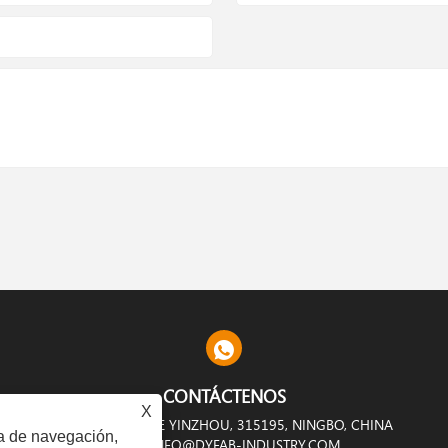
CONTÁCTENOS
X
 FAN SHIDU, DISTRITO DE YINZHOU, 315195, NINGBO, CHINA
ia de navegación,
INFO@DYFAB-INDUSTRY.COM