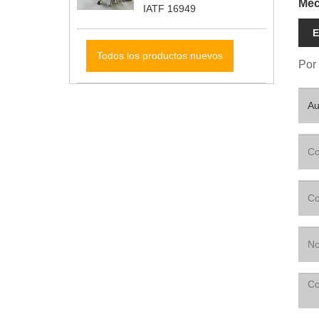
Mec
IATF 16949
E
Todos los productos nuevos
Por 