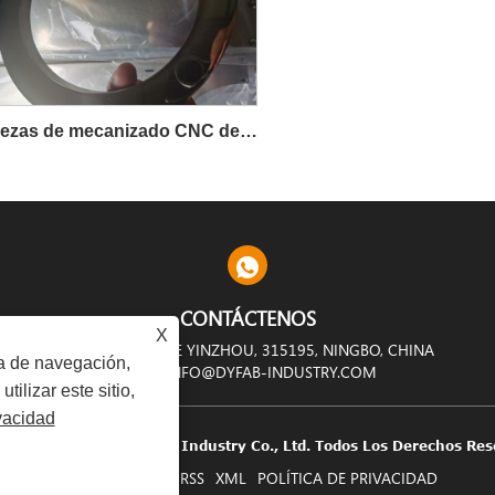
Piezas de mecanizado CNC de precisión IATF 16949
CONTÁCTENOS
X
 FAN SHIDU, DISTRITO DE YINZHOU, 315195, NINGBO, CHINA
ia de navegación,
INFO@DYFAB-INDUSTRY.COM
utilizar este sitio,
ivacidad
ht © 2024 Ningbo Dyfab Industry Co., Ltd. Todos Los Derechos Res
LINKS
SITEMAP
RSS
XML
POLÍTICA DE PRIVACIDAD