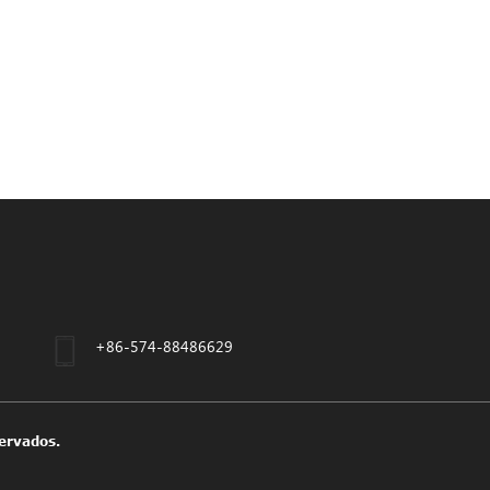
+86-574-88486629
ervados.