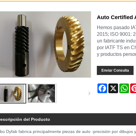
Auto Certified
Hemos pasado IAT
2015; ISO 9001: 20
un fabricante indu
por IATF TS en C
y productos perso
Enviar Consulta
Facebook
X
Wh
escripción del Producto
bo Dyfab fabrica principalmente piezas de auto -precisión por dibujos y